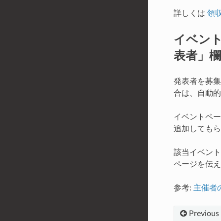
詳しくは
領
イベン
表者」
発表者を募集
合は、自動的
イベントペー
追加してもら
該当イベント
ページを伝え
参考:
主催者
Previous