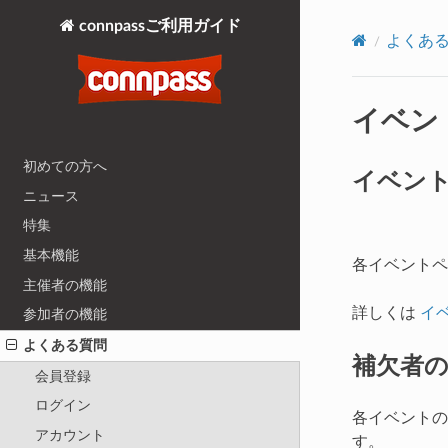
connpassご利用ガイド
よくあ
イベン
初めての方へ
イベン
ニュース
特集
基本機能
各イベントペ
主催者の機能
詳しくは
イ
参加者の機能
よくある質問
補欠者の
会員登録
ログイン
各イベント
アカウント
す。