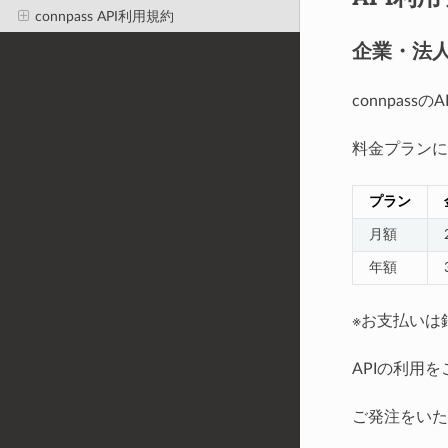
connpass API利用規約
企業・法
connpa
料金プランに
プラン
月額
年額
※お支払いは
APIの利用
ご発注をいた