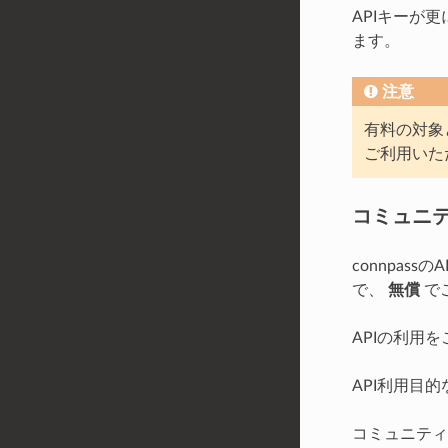
APIキーが
ます。
注意
有料の対象
ご利用いた
コミュニ
connpa
で、
無償
で
APIの利用
API利用目
コミュニティ