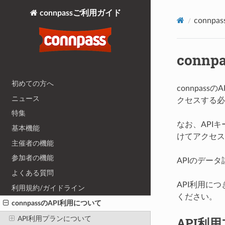
connpassご利用ガイド
connp
conn
初めての方へ
connpas
ニュース
クセスする必
特集
なお、API
基本機能
けてアクセス
主催者の機能
参加者の機能
APIのデー
よくある質問
API利用に
利用規約/ガイドライン
ください。
connpassのAPI利用について
API利用プランについて
API利